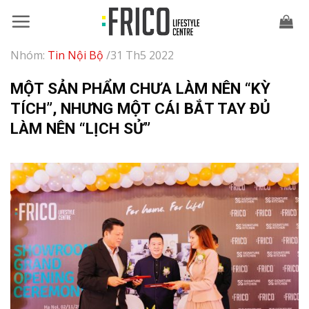
Skip
to
content
Nhóm:
Tin Nội Bộ
/31 Th5 2022
MỘT SẢN PHẨM CHƯA LÀM NÊN “KỲ
TÍCH”, NHƯNG MỘT CÁI BẮT TAY ĐỦ
LÀM NÊN “LỊCH SỬ”