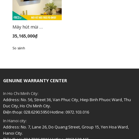
Máy hút mùi FC-CH137
35,165,000
₫
So sánh
GENUINE WARRANTY CENTER
In Ho Chi Minh City:
Address: No. 56, Street 36, Van Phuc City, Hiep Binh Phuoc Ward, Thu
Duc City, Ho Chi Minh City.
Điện thoại: 028.6290.5950 Hotline: 0972.103.016
In Hanoi city:
Address: No. 7, Lane 26, Do Quang Street, Group 15, Yen Hoa Ward,
Hanoi City.