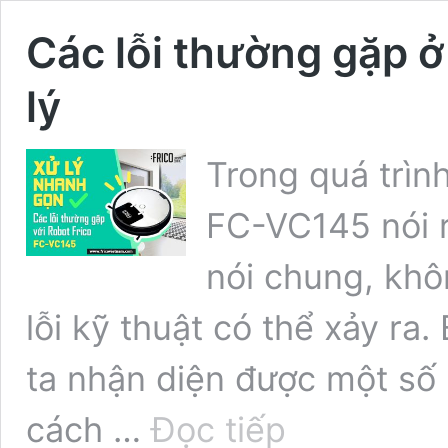
Các lỗi thường gặp ở
lý
Trong quá trình
FC-VC145 nói r
nói chung, khô
lỗi kỹ thuật có thể xảy ra.
ta nhận diện được một số 
Các
cách …
Đọc tiếp
lỗi